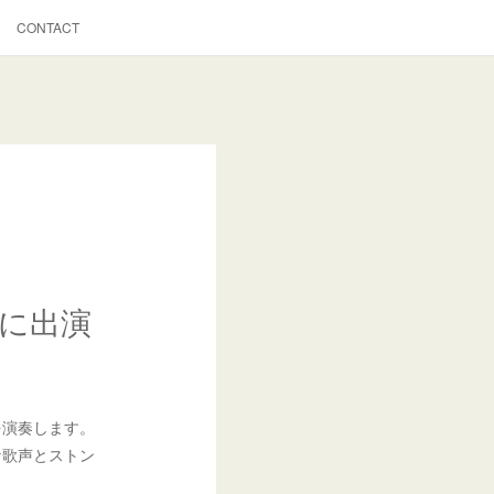
CONTACT
N』に出演
を演奏します。
な歌声とストン