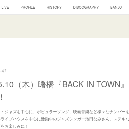
LIVE
PROFILE
HISTORY
DISCOGRAPHY
BANJO
6:47
.05.10（木）曙橋『BACK IN TOW
！
ド・ジャズを中心に、ポピュラーソング、映画音楽など様々なナンバー
のライブハウスを中心に活動中のジャズシンガー池田なみさん。ステキ
演をお楽しみに！