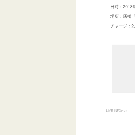
日時：2018年5月
場所：曙橋『BA
チャージ：2,
LIVE INFO
(
42
)