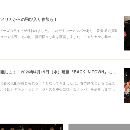
アメリカからの飛び入り参加も！
ンパーズのライブが行われました。古いデキシーナンバーあり、吹奏楽で演奏
ョーで挑戦、その他、新旧様々な曲を演奏しました。アメリカから昨年…
春のライブを開催します！2026年4月15日（水）曙橋『BACK IN TOWN』に出演します
と春の気配が感じられる日々となってきましたね。春の到来とともに音楽
。今回もデキシーランド・ジャズを中心に様々なナンバーを演奏します…