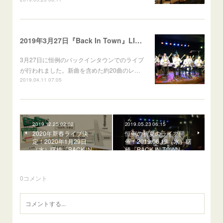
2019年3月27日『Back In Town』LIVE開催
3月27日に恒例のバックインタウンでのライブ
が行われました。新曲を含めた約20曲のレ…
2019.04.11 07:05
2019.12.25 02:02
2019.05.23 06:15
2020年新春ライブ決
恒例の初夏のライブ開
定！2020年1月29日
催！2019.06.19（水）曙
（水）曙橋『BACK IN …
橋『BACK IN TOWN』…
0
コメント