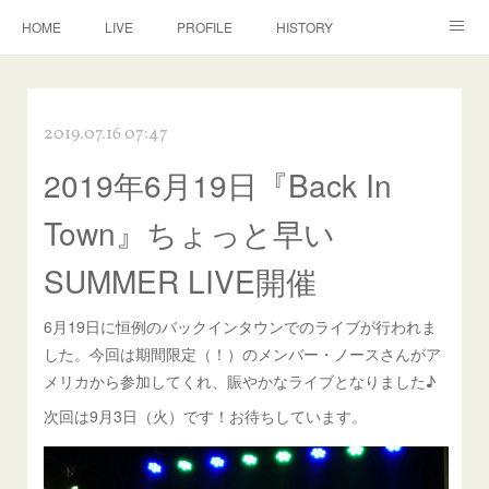
HOME
LIVE
PROFILE
HISTORY
DISCOGRAPHY
BANJO
CONTACT
2019.07.16 07:47
2019年6月19日『Back In
Town』ちょっと早い
SUMMER LIVE開催
6月19日に恒例のバックインタウンでのライブが行われま
した。今回は期間限定（！）のメンバー・ノースさんがア
メリカから参加してくれ、賑やかなライブとなりました♪
次回は9月3日（火）です！お待ちしています。